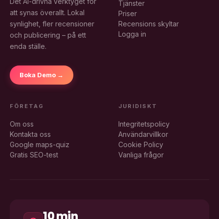
Det AI-drivna verktyget för
Tjänster
att synas överallt. Lokal
Priser
synlighet, fler recensioner
Recensions skyltar
Logga in
och publicering – på ett
enda ställe.
Boka Demo →
FÖRETAG
JURIDISKT
Om oss
Integritetspolicy
Kontakta oss
Användarvillkor
Google maps-quiz
Cookie Policy
Gratis SEO-test
Vanliga frågor
10 min